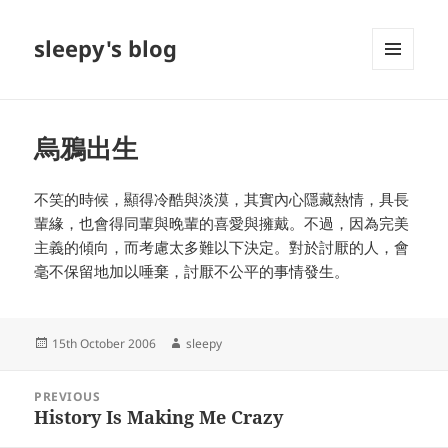
sleepy's blog
MENU
AND
WIDGETS
烏鴉出生
不笑的時候，顯得冷酷與淡漠，其實內心隱藏熱情，具長
輩緣，也會得同輩與晚輩的喜愛與擁戴。不過，因為完美
主義的傾向，而考慮太多難以下決定。對於討厭的人，會
毫不保留地加以唾棄，討厭不公平的事情發生。
Posted
Author
15th October 2006
sleepy
on
Post
PREVIOUS
navigation
History Is Making Me Crazy
Previous
post: