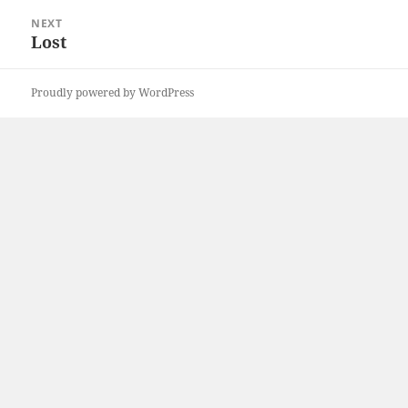
NEXT
Lost
Next
post:
Proudly powered by WordPress