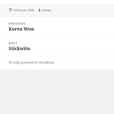
Posted
Author
16th June 2006
sleepy
on
Post
PREVIOUS
navigation
Korea Won
Previous
post:
NEXT
Stickwitu
Next
post:
Proudly powered by WordPress